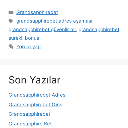
Kategoriler
Grandsapphirebet
Etiketler
grandsapphirebet adres aşaması
,
grandsapphirebet güvenlir mi
,
grandsapphirebet
sürekli bonus
Yorum yap
Son Yazılar
Grandsapphirebet Adresi
Grandsapphirebet Giriş
Grandsapphirebet
Grandsapphire Bet