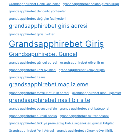
Grandsapphirebet Canlı Casinolar
grandsapphirebet casino güvenilirliği
grandsapphirebet depozito yöntemleri
grandsapphirebet değişim faaliyetleri
grandsapphirebet giris adresi
grandsapphirebet giris twitter
Grandsapphirebet Giriş
Grandsapphirebet Güncel
grandsapphirebet güncel adresi
grandsapphirebet güvenlir mi
grandsapphirebet kazı oyunları
grandsapphirebet kolay erişim
grandsapphirebet lisans
grandsapphirebet maç izleme
grandsapphirebet mevcut oturum adresi
grandsapphirebet mobil i̇şlemler
grandsapphirebet nasil bir site
grandsapphirebet oyuncu refahı
grandsapphirebet slot kategorisi
grandsapphirebet sürekli bonus
grandsapphirebet twitter hesabı
grandsapphirebet türkiye premier lig bahis seçenekleri güncel bilgiler
Grandsapphirebet Yeni Adresi
grandsapphirebet yüksek güvenilirlik