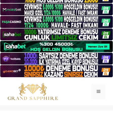
İçeriğe
atla
Menü