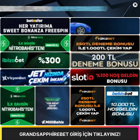
×
GRANDSAPPHİREBET GİRİŞ İÇİN TIKLAYINIZ!