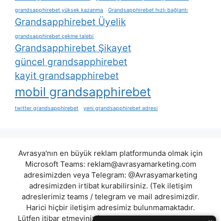
grandsapphirebet yüksek kazanma
Grandsapphirebet hızlı bağlantı
Grandsapphirebet Üyelik
grandsapphirebet çekme talebi
Grandsapphirebet Şikayet
güncel grandsapphirebet
kayit grandsapphirebet
mobil grandsapphirebet
twitter grandsapphirebet
yeni grandsapphirebet adresi
Avrasya'nın en büyük reklam platformunda olmak için
Microsoft Teams:
reklam@avrasyamarketing.com
adresimizden veya Telegram: @Avrasyamarketing
adresimizden irtibat kurabilirsiniz. (Tek iletişim
adreslerimiz teams / telegram ve mail adresimizdir.
Harici hiçbir iletişim adresimiz bulunmamaktadır.
Lütfen itibar etmeyiniz.) Türkiye yasalarına göre 7258