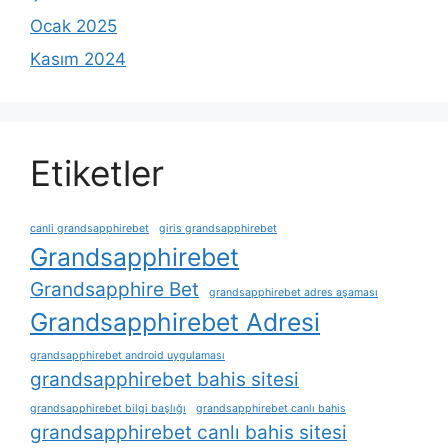
Ocak 2025
Kasım 2024
Etiketler
canli grandsapphirebet
giris grandsapphirebet
Grandsapphirebet
Grandsapphire Bet
grandsapphirebet adres aşaması
Grandsapphirebet Adresi
grandsapphirebet android uygulaması
grandsapphirebet bahis sitesi
grandsapphirebet bilgi başlığı
grandsapphirebet canlı bahis
grandsapphirebet canlı bahis sitesi