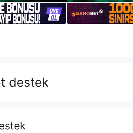
t destek
estek