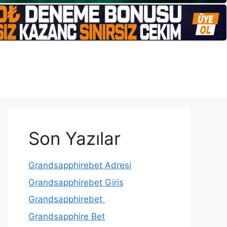
Son Yazılar
Grandsapphirebet Adresi
Grandsapphirebet Giriş
Grandsapphirebet
Grandsapphire Bet